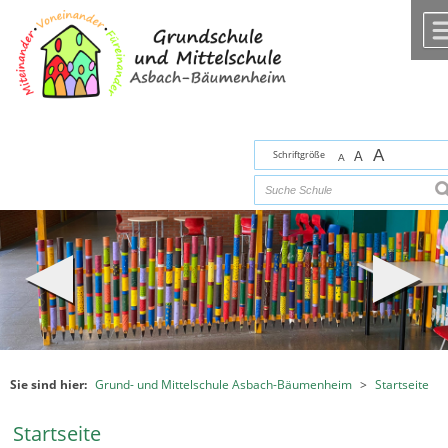
Zum Inhalt
,
zur Navigation
oder
zur Startseite
springen.
chließen
A
Schriftgröße
A
A
s
Sie sind hier:
Grund- und Mittelschule Asbach-Bäumenheim
>
Startseite
Startseite