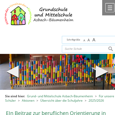
Zum Inhalt
,
zur Navigation
oder
zur Startseite
springen.
chließen
A
Schriftgröße
A
A
suc
Sie sind hier:
Grund- und Mittelschule Asbach-Bäumenheim
>
Für unsere
Schüler
>
Aktionen
>
Übersicht über die Schuljahre
>
2025/2026
EIn Beitrag zur beruflichen Orientierung in