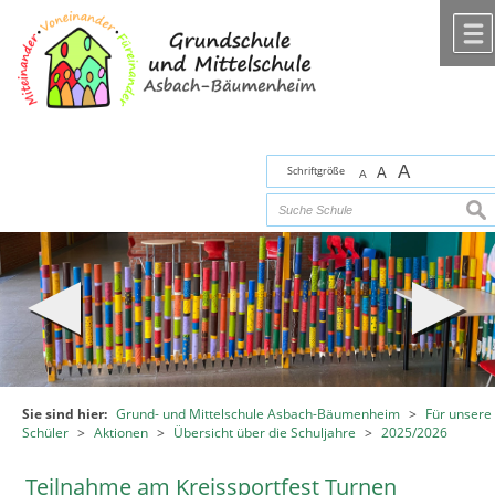
Zum Inhalt
,
zur Navigation
oder
zur Startseite
springen.
chließen
A
Schriftgröße
A
A
suc
Sie sind hier:
Grund- und Mittelschule Asbach-Bäumenheim
>
Für unsere
Schüler
>
Aktionen
>
Übersicht über die Schuljahre
>
2025/2026
Teilnahme am Kreissportfest Turnen