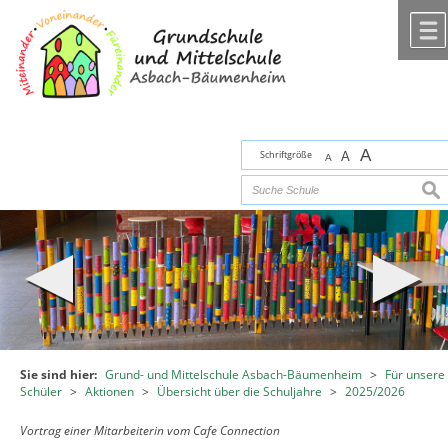
Zum Inhalt
,
zur Navigation
oder
zur Startseite
springen.
chließen
A
Schriftgröße
A
A
suc
Sie sind hier:
Grund- und Mittelschule Asbach-Bäumenheim
>
Für unsere
Schüler
>
Aktionen
>
Übersicht über die Schuljahre
>
2025/2026
Vortrag einer Mitarbeiterin vom Cafe Connection