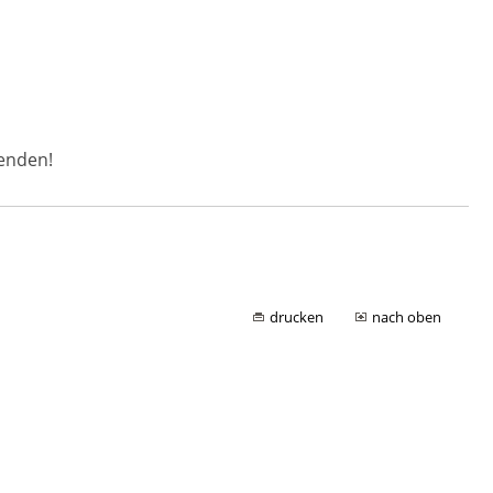
wenden!
drucken
nach oben