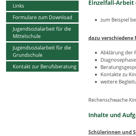
Einzelfall-Arbei
Links
Formulare zum Download
zum Beispiel b
Jugendsozialarbeit für die
Mittelschule
dazu verschiedene
Jugendsozialarbeit für die
Abklärung der F
Grundschule
Diagnosephase
Kontakt zur Berufsberatung
Beratungsgespr
Kontakte zu Kin
weitere Begleit
Rechenschwache Kind
Inhalte und Aufg
Schülerinnen und S