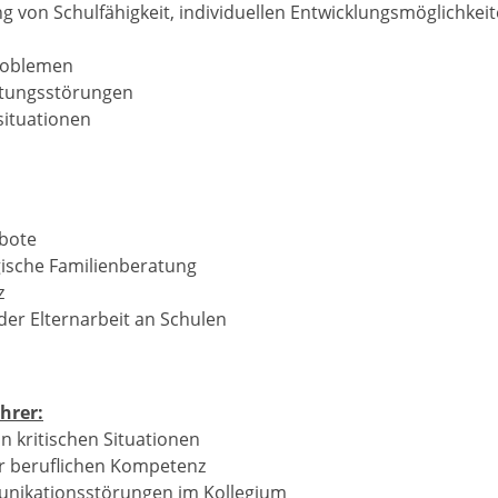
 von Schulfähigkeit, individuellen Entwicklungsmöglichkei
problemen
eistungsstörungen
nsituationen
bote
ische Familienberatung
z
der Elternarbeit an Schulen
hrer:
n kritischen Situationen
r beruflichen Kompetenz
unikationsstörungen im Kollegium