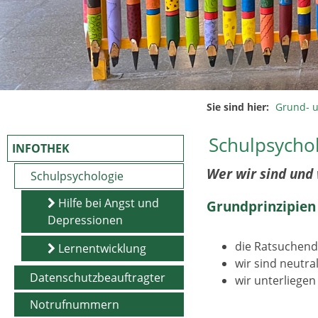
Sie sind hier:
Grund- 
Schulpsycho
INFOTHEK
Wer wir sind und 
Schulpsychologie
Hilfe bei Angst und
Grundprinzipien 
Depressionen
die Ratsuchend
Lernentwicklung
wir sind neutra
Datenschutzbeauftragter
wir unterliegen
Notrufnummern