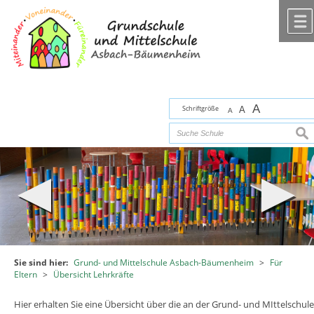
Zum Inhalt
,
zur Navigation
oder
zur Startseite
springen.
chließen
A
Schriftgröße
A
A
suc
Sie sind hier:
Grund- und Mittelschule Asbach-Bäumenheim
>
Für
Eltern
>
Übersicht Lehrkräfte
Hier erhalten Sie eine Übersicht über die an der Grund- und MIttelschule