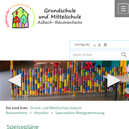
Zum Inhalt
,
zur Navigation
oder
zur Startseite
springen.
chließen
A
Schriftgröße
A
A
suc
Sie sind hier:
Grund- und Mittelschule Asbach-
Bäumenheim
>
Aktuelles
>
Speisepläne Mittagsbetreuung
Speisepläne