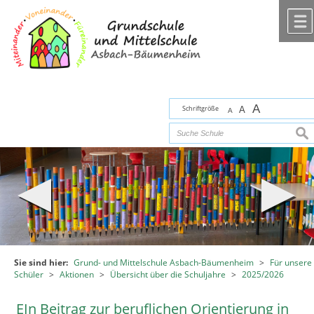
Zum Inhalt
,
zur Navigation
oder
zur Startseite
springen.
chließen
A
Schriftgröße
A
A
suc
Sie sind hier:
Grund- und Mittelschule Asbach-Bäumenheim
>
Für unsere
Schüler
>
Aktionen
>
Übersicht über die Schuljahre
>
2025/2026
EIn Beitrag zur beruflichen Orientierung in