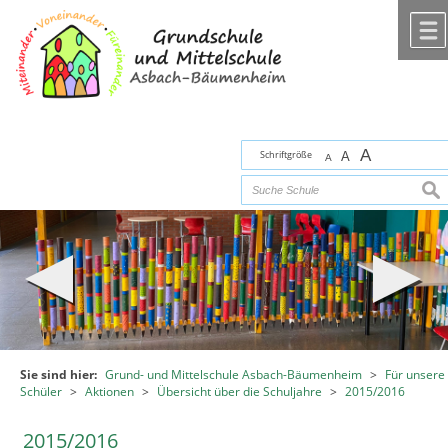
Zum Inhalt
,
zur Navigation
oder
zur Startseite
springen.
chließen
A
Schriftgröße
A
A
suc
Sie sind hier:
Grund- und Mittelschule Asbach-Bäumenheim
>
Für unsere
Schüler
>
Aktionen
>
Übersicht über die Schuljahre
>
2015/2016
2015/2016