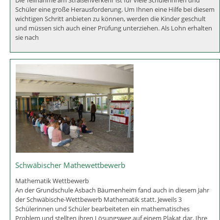
Besuch der türkischen Kirmes
Besuch der türkischen Kirmes
der Fatih Moschee Verein in Asbach-Bäumenheim hat auch in
diesem Jahr wieder eine Kirmes veranstaltet. Zu den Feierlichkeiten
wurden auch die Lehrinnen und Lehrer der Grund- und Mittelschule
Asbach-Bäumenheim vom Vorstand des Vereins Servet Sertoglu
eingeladen. Die Mitg
Sponsoring von Übungsmaterial
Sponsoring von Übungsmaterial
Die Teilnahme am Straßenverkehr ist für viele Schülerinnen und
Schüler eine große Herausforderung. Um Ihnen eine Hilfe bei diesem
wichtigen Schritt anbieten zu können, werden die Kinder geschult
und müssen sich auch einer Prüfung unterziehen. Als Lohn erhalten
sie nach