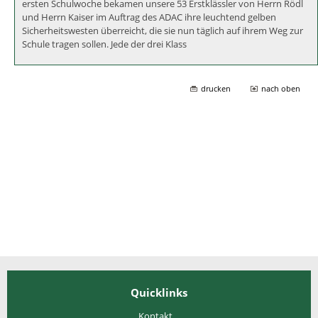
Aktionen zur Schulwegsicherheit
Aktionen zur Schulwegsicherheit in den ersten Klassen Gleich in der
ersten Schulwoche bekamen unsere 53 Erstklässler von Herrn Rödl
und Herrn Kaiser im Auftrag des ADAC ihre leuchtend gelben
Sicherheitswesten überreicht, die sie nun täglich auf ihrem Weg zur
Schule tragen sollen. Jede der drei Klass
drucken
nach oben