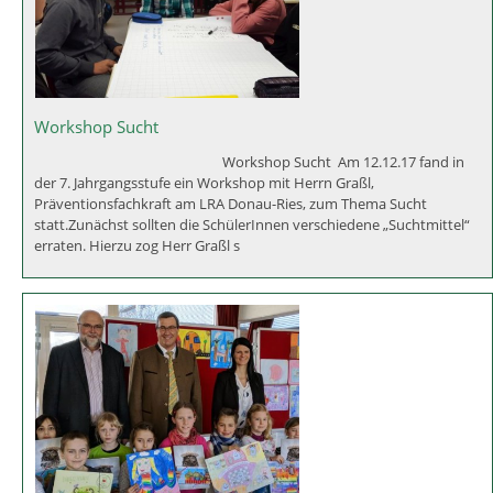
Eine neue Telefonanlage für die Schule in Asbach-Bäumenheim
Eine neue Telefonanlage wurde unlängst in der Mittelschule Asbach
Bäumenheim installiert und ersetzt nun die störanfällige in die Jahre
gekommene alte Anlage. Durch eine Vielzahl von zusätzlichen und
neuen Funktionen ist nun eine zeitgemäße
Workshop Sucht
Workshop Sucht Am 12.12.17 fand in
der 7. Jahrgangsstufe ein Workshop mit Herrn Graßl,
Präventionsfachkraft am LRA Donau-Ries, zum Thema Sucht