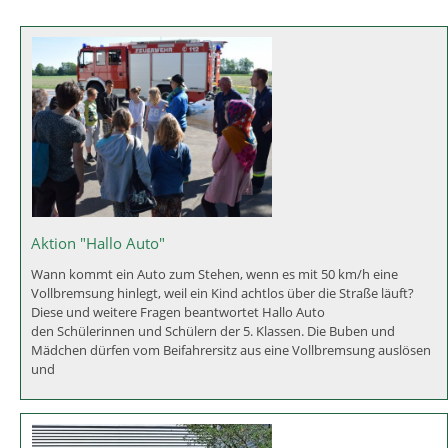
Sie sind hier:
Grund- und Mittelschule Asbach-Bäumenheim
>
Für unsere
Schüler
>
Aktionen
>
Übersicht über die Schuljahre
>
2017/2018
2017/2018