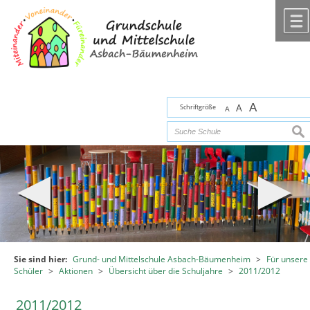
Zum Inhalt
,
zur Navigation
oder
zur Startseite
springen.
chließen
A
Schriftgröße
A
A
suc
Sie sind hier:
Grund- und Mittelschule Asbach-Bäumenheim
>
Für unsere
Schüler
>
Aktionen
>
Übersicht über die Schuljahre
>
2011/2012
2011/2012