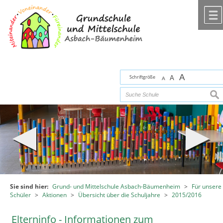
Zum Inhalt
,
zur Navigation
oder
zur Startseite
springen.
chließen
A
Schriftgröße
A
A
suc
Sie sind hier:
Grund- und Mittelschule Asbach-Bäumenheim
>
Für unsere
Schüler
>
Aktionen
>
Übersicht über die Schuljahre
>
2015/2016
Elterninfo - Informationen zum